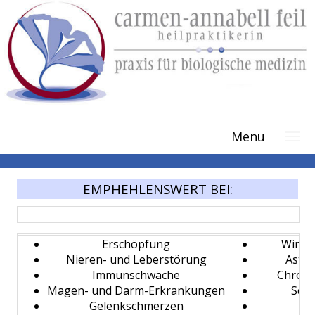
Licht-Therapie (Eichotherm)
Menu
>>ein Platz an der Sonne...<< Lichtnahrung
EMPHEHLENSWERT BEI:
Erschöpfung
Winte
Nieren- und Leberstörung
Asthm
Immunschwäche
Chroni
Magen- und Darm-Erkrankungen
Schl
Gelenkschmerzen
Üb