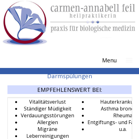
Colon-Hydro-Therapie
Menu
Gesundheit und Vitalität durch
Darmspülungen
EMPFEHLENSWERT BEI:
Vitalitätsverlust
Hauterkrankun
Ständiger Müdigkeit
Asthma bronchi
Verdauungsstörungen
Rheuma
Allergien
Entgiftungs- und Fas
Migräne
u.a.
Leberreinigungen